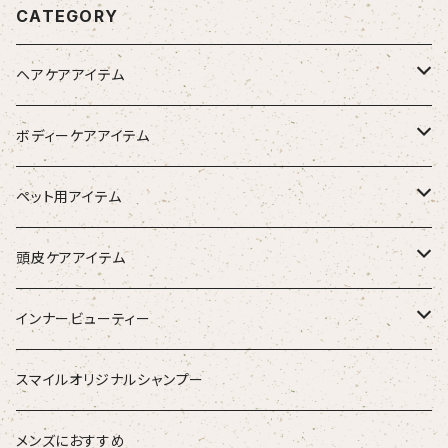
CATEGORY
ヘアケアアイテム
シャンプー
ボディーケアアイテム
トリートメント（インバス）
除毛クリーム
ペット用アイテム
トリートメント（アウトバス）
化粧水
ワンちゃん用
頭皮ケアアイテム
ブラシ
スタイリング器具
強髪
インナービューティー
ストレートアイロン
スタイリング剤
nine
青粒
スマイルオリジナルシャンプー
ブラシ
ETORAS エトラス
スキャルプブラシ
海活潤
メンズにおすすめ