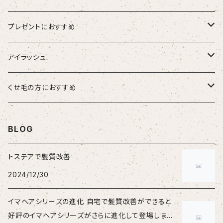
hairU ハイル
エステプロラボ
プレゼントにおすすめ
大人女性
アイラッシュ
男性
HSC強髪
くせ毛の方におすすめ
女性
suwae（スワエ）
BLOG
トステアで髪質改善
2024/12/30
イマヘアシリーズの進化 自宅で髪質改善ができると
好評のイマヘアシリーズがさらに進化して登場しまし