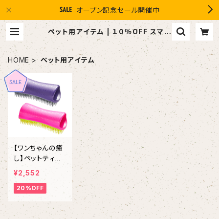
オープン記念セール開催中
ペット用アイテム | １０％OFF スマイ
ルグループ感謝店 #イマヘア the U
強髪
HOME
ペット用アイテム
【ワンちゃんの癒
し】ペットティー
ザー グルーミ
¥2,552
ングブラシ
20%OFF