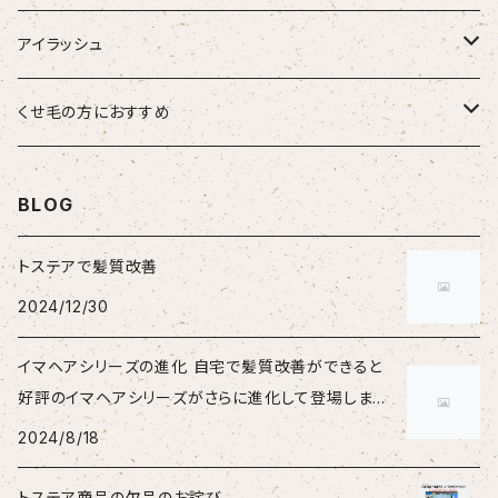
大人女性
アイラッシュ
男性
HSC強髪
くせ毛の方におすすめ
女性
suwae（スワエ）
BLOG
トステアで髪質改善
2024/12/30
イマヘアシリーズの進化 自宅で髪質改善ができると
好評のイマヘアシリーズがさらに進化して登場しまし
た。
2024/8/18
トステア商品の欠品のお詫び