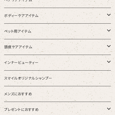
シャンプー
ボディーケアアイテム
トリートメント（インバス）
除毛クリーム
ペット用アイテム
トリートメント（アウトバス）
化粧水
ワンちゃん用
頭皮ケアアイテム
ブラシ
スタイリング器具
強髪
インナービューティー
ストレートアイロン
スタイリング剤
nine
青粒
スマイルオリジナルシャンプー
ブラシ
ETORAS エトラス
スキャルプブラシ
海活潤
メンズにおすすめ
hairU ハイル
エステプロラボ
プレゼントにおすすめ