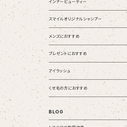
ブラシ
スタイリング器具
強髪
インナービューティー
ストレートアイロン
スタイリング剤
nine
青粒
スマイルオリジナルシャンプー
ブラシ
ETORAS エトラス
スキャルプブラシ
海活潤
メンズにおすすめ
hairU ハイル
エステプロラボ
プレゼントにおすすめ
大人女性
アイラッシュ
男性
HSC強髪
くせ毛の方におすすめ
女性
suwae（スワエ）
BLOG