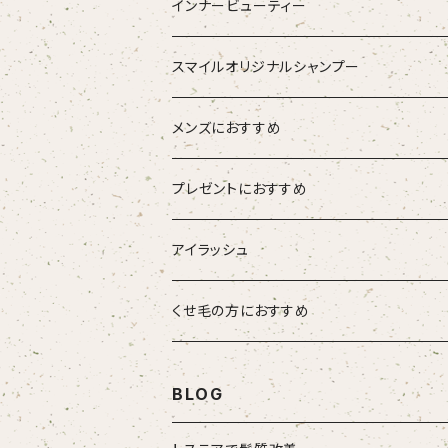
ブラシ
スタイリング器具
強髪
インナービューティー
ストレートアイロン
スタイリング剤
nine
青粒
スマイルオリジナルシャンプー
ブラシ
ETORAS エトラス
スキャルプブラシ
海活潤
メンズにおすすめ
hairU ハイル
エステプロラボ
プレゼントにおすすめ
大人女性
アイラッシュ
男性
HSC強髪
くせ毛の方におすすめ
女性
suwae（スワエ）
BLOG