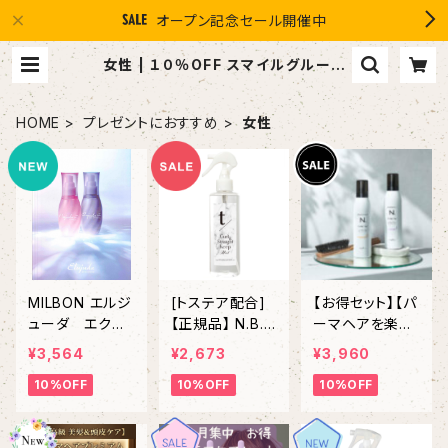
オープン記念セール開催中
女性 | １０％OFF スマイルグループ
感謝店 #イマヘア the U 強髪
HOME
プレゼントにおすすめ
女性
MILBON エルジ
[トステア配合]
【お得セット】【パ
ューダ エクス
【正規品】 N.B.A.
ーマヘアを楽チ
トラリペア 「EX
A. t/ カール＆ス
ンスタイリング】
¥3,564
¥2,673
¥3,960
TRA REPAIR S
トレートキープミ
N. STTLING F
10%OFF
10%OFF
10%OFF
ERUM」＆「EXT
スト 200mL ボ
OAM 200g
RA REPAIR MIL
トル
N. スタイリング
KY SERUM」
フォーム「ルーズ