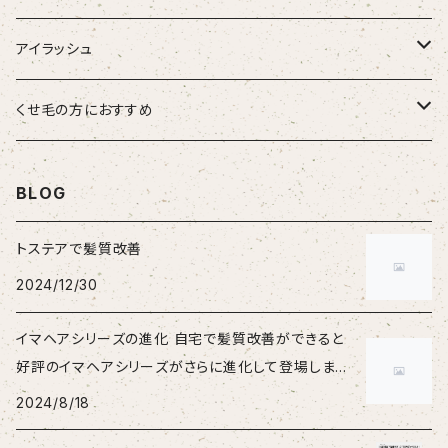
大人女性
アイラッシュ
男性
HSC強髪
くせ毛の方におすすめ
女性
suwae（スワエ）
BLOG
トステアで髪質改善
2024/12/30
イマヘアシリーズの進化 自宅で髪質改善ができると
好評のイマヘアシリーズがさらに進化して登場しまし
た。
2024/8/18