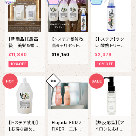
カール＆バウン
スウェーブ」
【新商品】【最高
【トステア髪質改
【トステア】ラク
級 美髪＆頭皮
善６ヶ月セット】
レ 酸熱トリート
ケア】＃イマヘア
【１２０mlスプレ
メント L 120mL
¥11,880
¥18,150
¥2,376
プレミアムsham
ープレゼント】ラ
10%OFF
10%OFF
poo＆treatmen
クレ 酸熱トリー
t【ヒト幹細胞細
トメント L 400
胞エキス】【トス
mL￥5500✖️３
テア配合】
個 ＋ラクレ 酸
熱トリートメント
L 120mL￥2640
＝無料プレゼン
ト
【トステア使用】
Elujuda FRIZZ
【熱反応型】【ア
【お得な詰め替
FIXER エルジ
イロンにおすす
え】【プロ用ブロ
ューダ『フリッズ
め】イマヘアケア