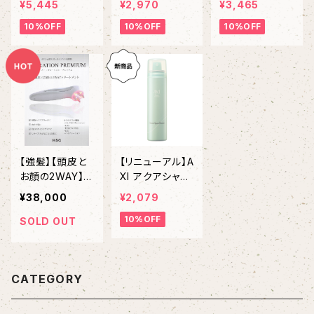
¥5,445
¥2,970
¥3,465
ーローション】ラ
フィクサー』
オイル
10%OFF
10%OFF
10%OFF
クレ酸熱トリート
メント ¥5,500
税込
【強髪】【頭皮と
【リニューアル】A
お顔の2WAY】 P
XI アクアシャワ
ORETION PRE
ーRF-a NEW
¥38,000
¥2,079
MIUM
10%OFF
SOLD OUT
CATEGORY