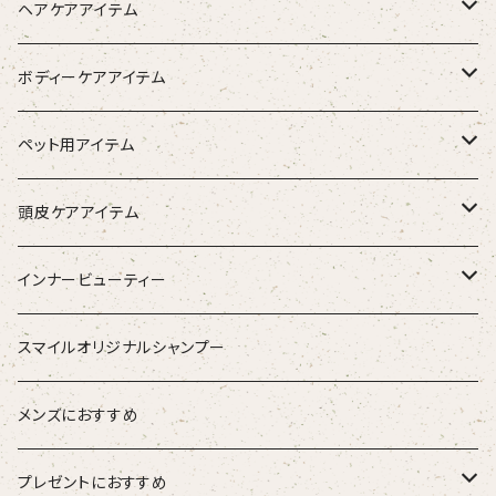
ヘアケアアイテム
シャンプー
ボディーケアアイテム
トリートメント（インバス）
除毛クリーム
ペット用アイテム
トリートメント（アウトバス）
化粧水
ワンちゃん用
頭皮ケアアイテム
ブラシ
スタイリング器具
強髪
インナービューティー
ストレートアイロン
スタイリング剤
nine
青粒
スマイルオリジナルシャンプー
ブラシ
ETORAS エトラス
スキャルプブラシ
海活潤
メンズにおすすめ
hairU ハイル
エステプロラボ
プレゼントにおすすめ