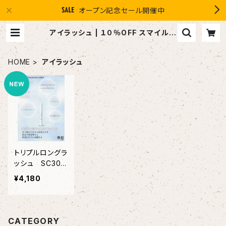
オープン記念セール開催中
アイラッシュ | １０％OFF スマイルグ
ループ感謝店 #イマヘア the U 強
髪
HOME
アイラッシュ
トリプルロングラ
ッシュ SC30
再生医療で注目
¥4,180
の美容成分を高
配合 TRIPLE L
ONG LUSH SC
30
CATEGORY