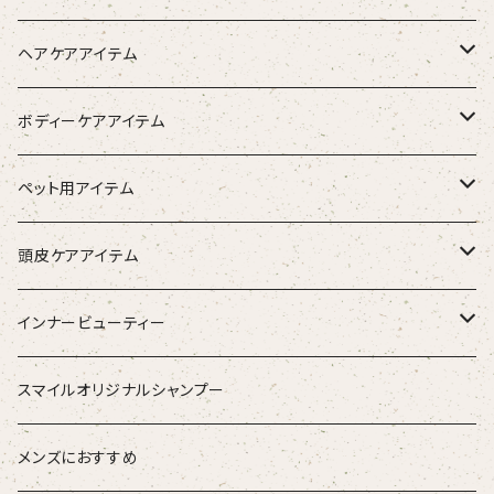
ヘアケアアイテム
シャンプー
ボディーケアアイテム
トリートメント（インバス）
除毛クリーム
ペット用アイテム
トリートメント（アウトバス）
化粧水
ワンちゃん用
頭皮ケアアイテム
ブラシ
スタイリング器具
強髪
インナービューティー
ストレートアイロン
スタイリング剤
nine
青粒
スマイルオリジナルシャンプー
ブラシ
ETORAS エトラス
スキャルプブラシ
海活潤
メンズにおすすめ