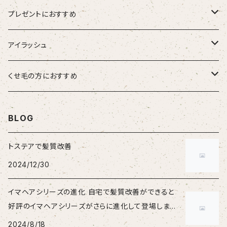
hairU ハイル
エステプロラボ
プレゼントにおすすめ
大人女性
アイラッシュ
男性
HSC強髪
くせ毛の方におすすめ
女性
suwae（スワエ）
BLOG
トステアで髪質改善
2024/12/30
イマヘアシリーズの進化 自宅で髪質改善ができると
好評のイマヘアシリーズがさらに進化して登場しまし
た。
2024/8/18