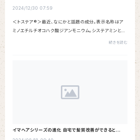
2024/12/30 07:59
＜トステア®＞最近、なにかと話題の成分。表示名称はア
ミノエチルチオコハク酸ジアンモニウム。システアミンとフ
マル酸のハイブリット成分で、カルボキシ基を2つとアミノ
続きを読む
基を1つ持っていて酸性アミノ酸の様な構造...
イマヘアシリーズの進化 自宅で髪質改善ができると好評
のイマヘアシリーズがさらに進化して登場しました。