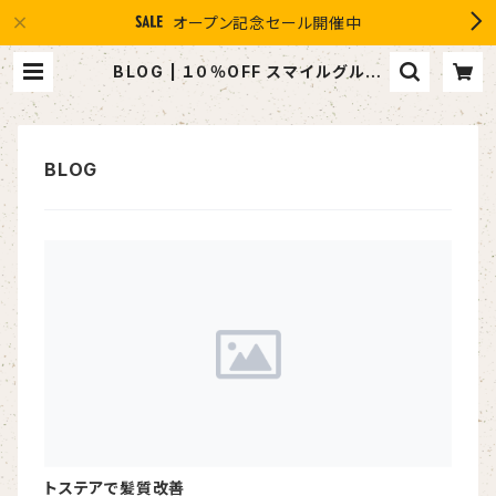
オープン記念セール開催中
BLOG | １０％OFF スマイルグルー
プ感謝店 #イマヘア the U 強髪
トステアで髪質改善