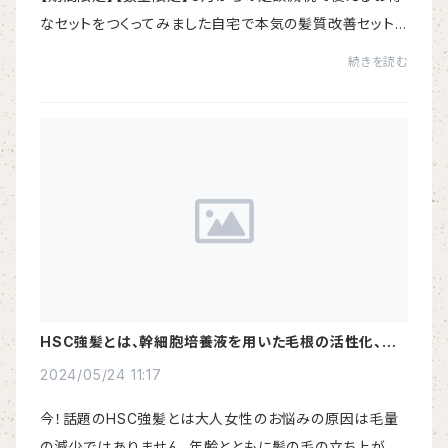
なセットをつくってみました自宅で本気の髪質改善セット
自宅で育毛、養毛、抜け毛ケアセットぜひ、この機会にお得
続きを読む
に自分改造＆Quality of life（クオリテ...
HSC強髪とは、幹細胞培養液を用いた毛根の活性化、頭
皮のターンオーバーの正常化を促進するプログラム
2024/05/24 11:17
今！話題のHSC強髪とは大人女性のお悩みの原因は毛量
の減少ではありません。年齢とともに髪の毛の立ち上がり