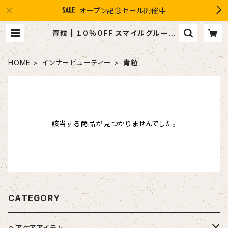
オープン記念セール開催中
青粒 | １０％OFF スマイルグループ
感謝店 #イマヘア the U 強髪
HOME
インナービューティー
青粒
該当する商品が見つかりませんでした。
CATEGORY
ヘアケアアイテム