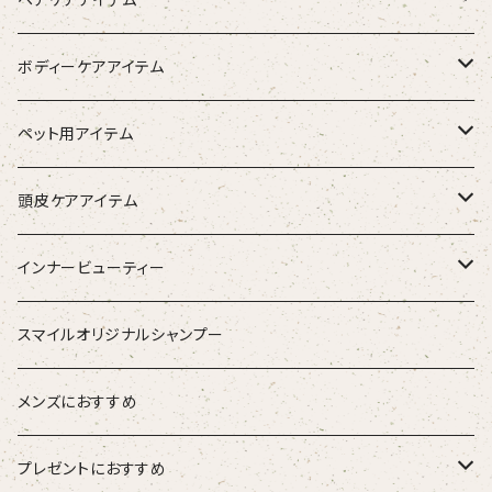
シャンプー
ボディーケアアイテム
トリートメント（インバス）
除毛クリーム
ペット用アイテム
トリートメント（アウトバス）
化粧水
ワンちゃん用
頭皮ケアアイテム
ブラシ
スタイリング器具
強髪
インナービューティー
ストレートアイロン
スタイリング剤
nine
青粒
スマイルオリジナルシャンプー
ブラシ
ETORAS エトラス
スキャルプブラシ
海活潤
メンズにおすすめ
hairU ハイル
エステプロラボ
プレゼントにおすすめ