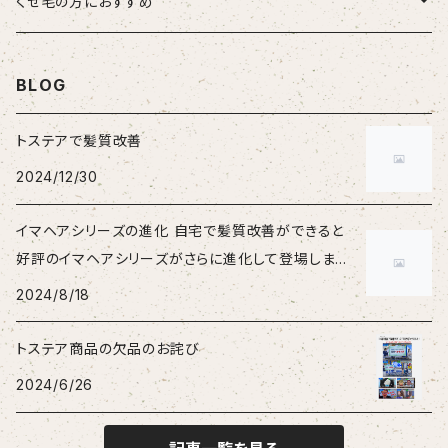
男性
HSC強髪
くせ毛の方におすすめ
女性
suwae（スワエ）
BLOG
トステアで髪質改善
2024/12/30
イマヘアシリーズの進化 自宅で髪質改善ができると
好評のイマヘアシリーズがさらに進化して登場しまし
た。
2024/8/18
トステア商品の欠品のお詫び
2024/6/26