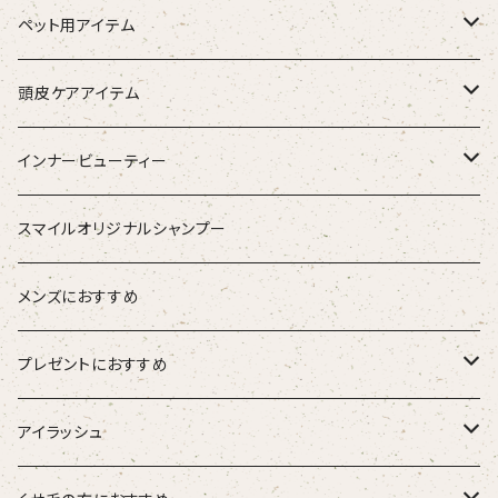
トリートメント（インバス）
除毛クリーム
ペット用アイテム
トリートメント（アウトバス）
化粧水
ワンちゃん用
頭皮ケアアイテム
ブラシ
スタイリング器具
強髪
インナービューティー
ストレートアイロン
スタイリング剤
nine
青粒
スマイルオリジナルシャンプー
ブラシ
ETORAS エトラス
スキャルプブラシ
海活潤
メンズにおすすめ
hairU ハイル
エステプロラボ
プレゼントにおすすめ
大人女性
アイラッシュ