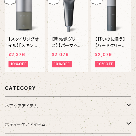
カール＆バウン
スウェーブ」
【スタイリングオ
【新感覚グリー
【軽いのに潤う】
イル】【スキンケ
ス】【パーマヘア
【ハードクリーム
アオイル】ETOR
におすすめ】ET
ワックス】ETOR
¥2,376
¥2,079
¥2,079
AS Glaze Oil
ORAS Grex エ
AS Move Seru
10%OFF
10%OFF
10%OFF
エトラス グ
トラス グリック
m エトラス
レイズオイル 8
ス 100g
ムーブセラム
0mL / 2,640 Y
90g / 2,310 YE
EN
N
CATEGORY
ヘアケアアイテム
シャンプー
ボディーケアアイテム