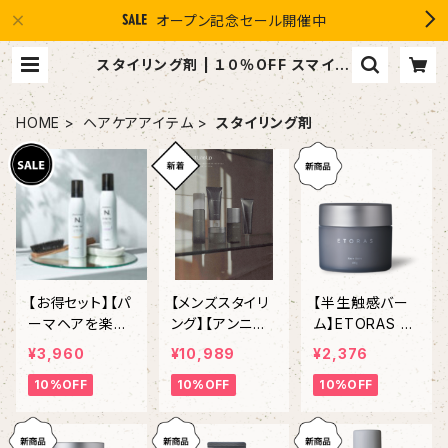
オープン記念セール開催中
スタイリング剤 | １０％OFF スマイル
グループ感謝店 #イマヘア the U
強髪
HOME
ヘアケアアイテム
スタイリング剤
【お得セット】【パ
【メンズスタイリ
【半生触感バー
ーマヘアを楽チ
ング】【アンニュ
ム】ETORAS Ra
ンスタイリング】
イスタイリング】
re Balm エト
¥3,960
¥10,989
¥2,376
N. STTLING F
HOYU ETO
ラスレアバー
10%OFF
10%OFF
10%OFF
OAM 200g
RAS シリーズ
ム 80g
N. スタイリング
５本フルセット
フォーム「ルーズ