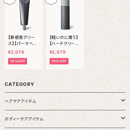
EN
【新感覚グリー
【軽いのに潤う】
ス】【パーマヘア
【ハードクリーム
におすすめ】ET
ワックス】ETOR
¥2,079
¥2,079
ORAS Grex エ
AS Move Seru
10%OFF
10%OFF
トラス グリック
m エトラス
ス 100g
ムーブセラム
90g / 2,310 YE
N
CATEGORY
ヘアケアアイテム
シャンプー
ボディーケアアイテム