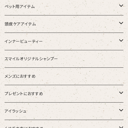
トリートメント（インバス）
除毛クリーム
ペット用アイテム
トリートメント（アウトバス）
化粧水
ワンちゃん用
頭皮ケアアイテム
ブラシ
スタイリング器具
強髪
インナービューティー
ストレートアイロン
スタイリング剤
nine
青粒
スマイルオリジナルシャンプー
ブラシ
ETORAS エトラス
スキャルプブラシ
海活潤
メンズにおすすめ
hairU ハイル
エステプロラボ
プレゼントにおすすめ
大人女性
アイラッシュ