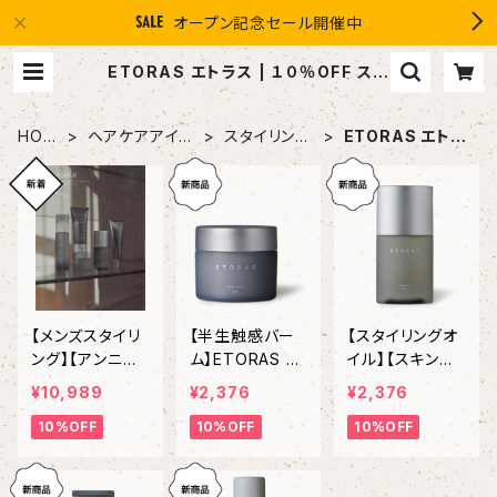
オープン記念セール開催中
ETORAS エトラス | １０％OFF スマ
イルグループ感謝店 #イマヘア the
U 強髪
HOM
ヘアケアアイテ
スタイリング
ETORAS エトラ
E
ム
剤
ス
【メンズスタイリ
【半生触感バー
【スタイリングオ
ング】【アンニュ
ム】ETORAS Ra
イル】【スキンケ
イスタイリング】
re Balm エト
アオイル】ETOR
¥10,989
¥2,376
¥2,376
HOYU ETO
ラスレアバー
AS Glaze Oil
10%OFF
10%OFF
10%OFF
RAS シリーズ
ム 80g
エトラス グ
５本フルセット
レイズオイル 8
0mL / 2,640 Y