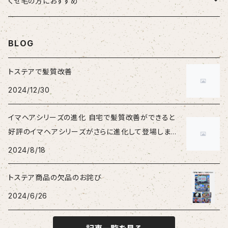
男性
HSC強髪
くせ毛の方におすすめ
女性
suwae（スワエ）
BLOG
トステアで髪質改善
2024/12/30
イマヘアシリーズの進化 自宅で髪質改善ができると
好評のイマヘアシリーズがさらに進化して登場しまし
た。
2024/8/18
トステア商品の欠品のお詫び
2024/6/26