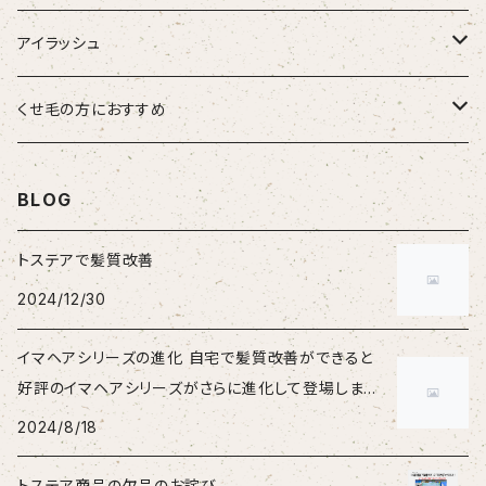
大人女性
アイラッシュ
男性
HSC強髪
くせ毛の方におすすめ
女性
suwae（スワエ）
BLOG
トステアで髪質改善
2024/12/30
イマヘアシリーズの進化 自宅で髪質改善ができると
好評のイマヘアシリーズがさらに進化して登場しまし
た。
2024/8/18
トステア商品の欠品のお詫び