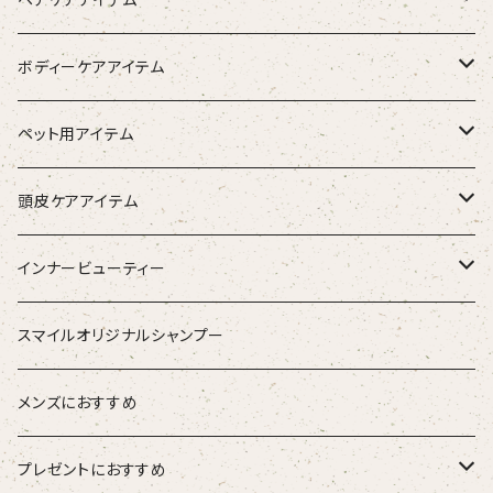
シャンプー
ボディーケアアイテム
トリートメント（インバス）
除毛クリーム
ペット用アイテム
トリートメント（アウトバス）
化粧水
ワンちゃん用
頭皮ケアアイテム
ブラシ
スタイリング器具
強髪
インナービューティー
ストレートアイロン
スタイリング剤
nine
青粒
スマイルオリジナルシャンプー
ブラシ
ETORAS エトラス
スキャルプブラシ
海活潤
メンズにおすすめ
hairU ハイル
エステプロラボ
プレゼントにおすすめ