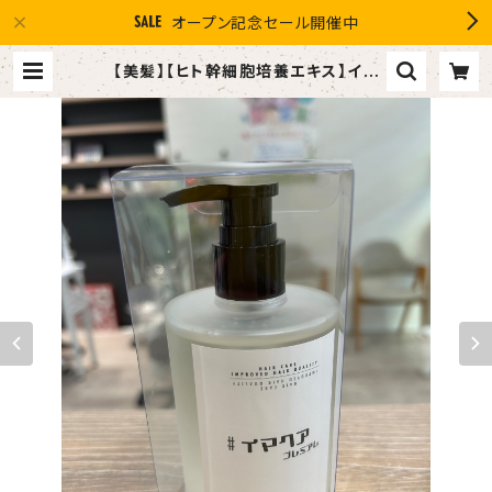
オープン記念セール開催中
【美髪】【ヒト幹細胞培養エキス】イマ
ヘアプレミアムシャンプー２７５ml ボ
トル | １０％OFF スマイルグループ
感謝店 #イマヘア the U 強髪