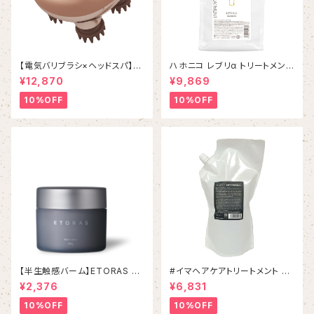
【電気バリブラシ×ヘッドスパ】ゾ
ハホニコ レブリα トリートメント
ーガンキンスカルプ
1000g ￥9,960(税抜)
¥12,870
¥9,869
10%OFF
10%OFF
【半生触感バーム】ETORAS Ra
#イマヘアケアトリートメント 80
re Balm エトラスレアバー
0g リフィル
¥2,376
¥6,831
ム 80g
10%OFF
10%OFF