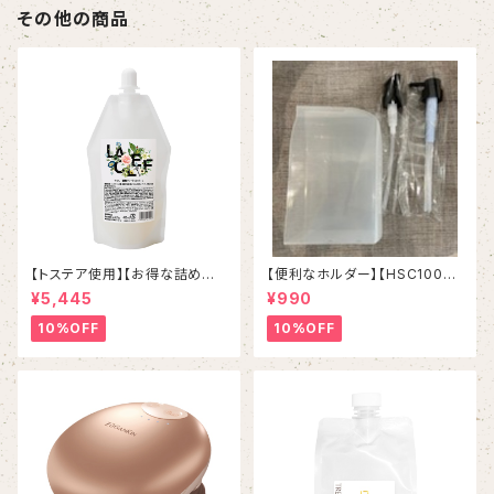
その他の商品
【トステア使用】【お得な詰め替
【便利なホルダー】【HSC1000
え】【プロ用ブローローション】ラ
ml &ハホニコレブリ1000ml対
¥5,445
¥990
クレ酸熱トリートメント ¥5,500
応可能】
税込
10%OFF
10%OFF