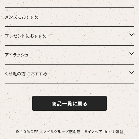
ブラシ
ETORAS エトラス
スキャルプブラシ
海活潤
メンズにおすすめ
hairU ハイル
エステプロラボ
プレゼントにおすすめ
大人女性
アイラッシュ
男性
HSC強髪
くせ毛の方におすすめ
女性
suwae（スワエ）
商品一覧に戻る
© １０％OFF スマイルグループ感謝店 #イマヘア the U 強髪