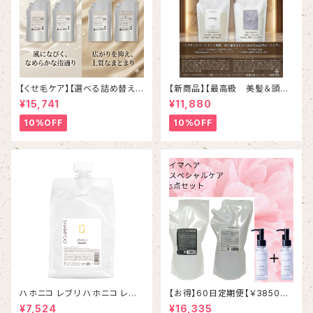
【くせ毛ケア】【選べる詰め替えセ
【新商品】【最高級 美髪＆頭皮
ット】 ミルボン 新ブランド「suw
ケア】＃イマヘアプレミアムsha
¥15,741
¥11,880
ae（スワエ）」選べる詰め替えセ
mpoo＆treatment【ヒト幹細
ット｜リラクシングシャンプー 1
胞細胞エキス】【トステア配合】
10%OFF
10%OFF
000mL ￥7,590＋ トリートメ
ント 1000g￥9,900（髪の柔軟
剤／うねりケア）
ハホニコ レブリ ハホニコ レブ
【お得】60日定期便【￥3850お
リ α シャンプー 1000mL
得】【ケアオイル１本プレゼント】
¥7,524
¥16,335