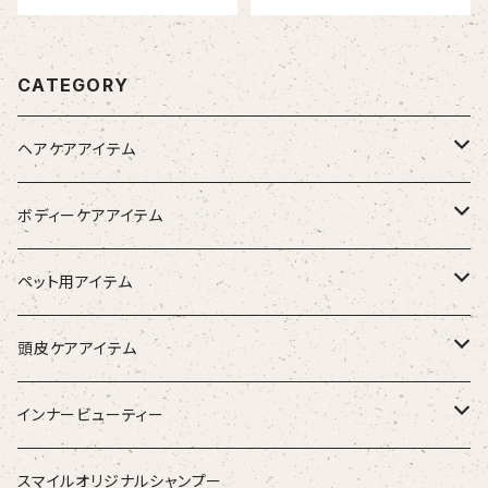
CATEGORY
ヘアケアアイテム
シャンプー
ボディーケアアイテム
トリートメント（インバス）
除毛クリーム
ペット用アイテム
トリートメント（アウトバス）
化粧水
ワンちゃん用
頭皮ケアアイテム
ブラシ
スタイリング器具
強髪
インナービューティー
ストレートアイロン
スタイリング剤
nine
青粒
スマイルオリジナルシャンプー