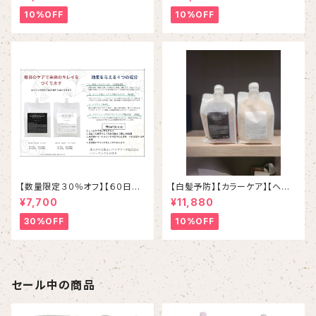
イマヘアヘアケア３点セット
10%OFF
10%OFF
【数量限定３０％オフ】【６０日
【白髪予防】【カラーケア】【ヘマ
便】【酵素ケア】スマイルプラウド
チン配合】【ホルダーつき】スマイ
¥7,700
¥11,880
シャンプー＆トリートメント定期
ルproudシャンプー＆トリートメ
便
ント
30%OFF
10%OFF
セール中の商品