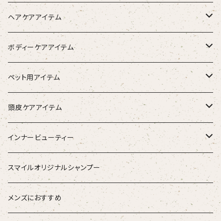
ヘアケアアイテム
シャンプー
ボディーケアアイテム
トリートメント（インバス）
除毛クリーム
ペット用アイテム
トリートメント（アウトバス）
化粧水
ワンちゃん用
頭皮ケアアイテム
ブラシ
スタイリング器具
強髪
インナービューティー
ストレートアイロン
スタイリング剤
nine
青粒
スマイルオリジナルシャンプー
ブラシ
ETORAS エトラス
スキャルプブラシ
海活潤
メンズにおすすめ