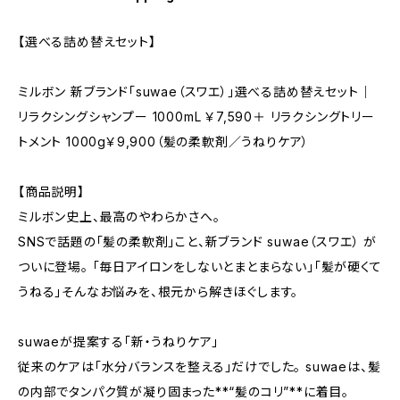
【選べる詰め替えセット】
ミルボン 新ブランド「suwae（スワエ）」選べる詰め替えセット｜
リラクシングシャンプー 1000mL ￥7,590＋ リラクシングトリー
トメント 1000g￥9,900（髪の柔軟剤／うねりケア）
【商品説明】
ミルボン史上、最高のやわらかさへ。
SNSで話題の「髪の柔軟剤」こと、新ブランド suwae（スワエ） が
ついに登場。 「毎日アイロンをしないとまとまらない」「髪が硬くて
うねる」そんなお悩みを、根元から解きほぐします。
suwaeが提案する「新・うねりケア」
従来のケアは「水分バランスを整える」だけでした。 suwaeは、髪
の内部でタンパク質が凝り固まった**“髪のコリ”**に着目。