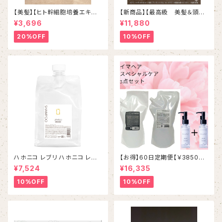
【美髪】【ヒト幹細胞培養エキス】
【新商品】【最高級 美髪＆頭皮
イマヘアプレミアムシャンプー２
ケア】＃イマヘアプレミアムsha
¥3,696
¥11,880
７５ml ボトル
mpoo＆treatment【ヒト幹細
胞細胞エキス】【トステア配合】
20%OFF
10%OFF
ハホニコ レブリ ハホニコ レブ
【お得】60日定期便【￥3850お
リ α シャンプー 1000mL
得】【ケアオイル１本プレゼント】
¥7,524
¥16,335
イマヘアヘアケア３点セット
10%OFF
10%OFF