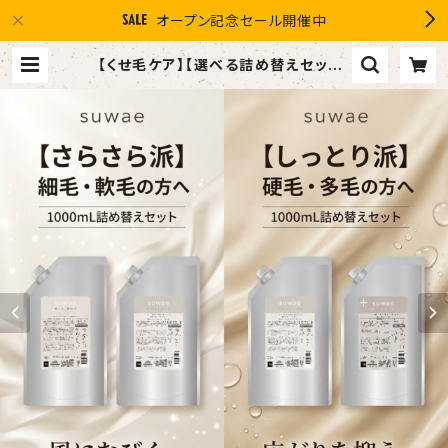
オープン記念セール開催中
【くせ毛ケア】【選べる詰め替えセット】
ミルボン 新ブランド「suwae（スワ
エ）」選べる詰め替えセット｜リラクシ
ングシャンプー 1000mL ￥7,590＋
トリートメント 1000g￥9,900（髪
の柔軟剤／うねりケア） | １０％OFF
スマイルグループ感謝店 #イマヘア
the U 強髪