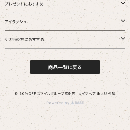
hairU ハイル
エステプロラボ
プレゼントにおすすめ
大人女性
アイラッシュ
男性
HSC強髪
くせ毛の方におすすめ
女性
suwae（スワエ）
商品一覧に戻る
© １０％OFF スマイルグループ感謝店 #イマヘア the U 強髪
Powered by