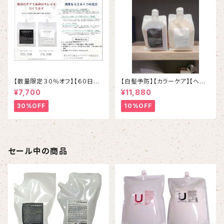
【数量限定３０％オフ】【６０日
【白髪予防】【カラーケア】【ヘマ
便】【酵素ケア】スマイルプラウド
チン配合】【ホルダーつき】スマイ
¥7,700
¥11,880
シャンプー＆トリートメント定期
ルproudシャンプー＆トリートメ
便
ント
30%OFF
10%OFF
セール中の商品