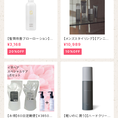
【髪質改善ブローローション】ハ
【メンズスタイリング】【アンニュ
ホニコ レブリ ヘアーローショ
イスタイリング】 HOYU ET
¥3,168
¥10,989
ンα 〈化粧品〉 240mL / ¥3,96
ORAS シリーズ ５本フルセット
0(税込)
20%OFF
10%OFF
【お得】60日定期便【￥3850お
【軽いのに潤う】【ハードクリーム