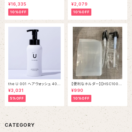
得】【ケアオイル１本プレゼント】
ワックス】ETORAS Move Ser
¥16,335
¥2,079
イマヘアヘアケア３点セット
um エトラス ムーブセラム
90g / 2,310 YEN
10%OFF
10%OFF
the U 001 ヘアウォッシュ 400
【便利なホルダー】【HSC1000
mL
ml &ハホニコレブリ1000ml対
¥3,031
¥990
応可能】
5%OFF
10%OFF
CATEGORY