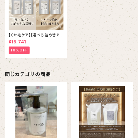
【くせ毛ケア】【選べる詰め替えセ
ット】 ミルボン 新ブランド「suw
¥15,741
ae（スワエ）」選べる詰め替えセ
ット｜リラクシングシャンプー 1
10%OFF
000mL ￥7,590＋ トリートメ
ント 1000g￥9,900（髪の柔軟
剤／うねりケア）
同じカテゴリの商品