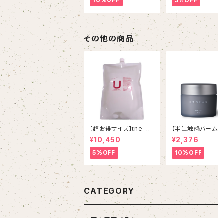
10%OFF
5%OFF
ト
その他の商品
【超お得サイズ】the U
【半生触感バーム
001 ヘアウォッシュ 20
RAS Rare Balm 
¥10,450
¥2,376
00mL
トラスレアバーム
5%OFF
10%OFF
CATEGORY