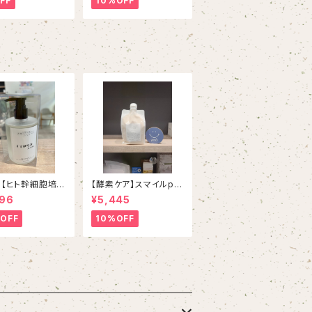
FF
10%OFF
】【ヒト幹細胞培養
【酵素ケア】スマイルpro
】イマヘアプレミ
udトリートメント １０
696
¥5,445
ャンプー２７５ml
００g （専用ホルダー
別売り）
OFF
10%OFF