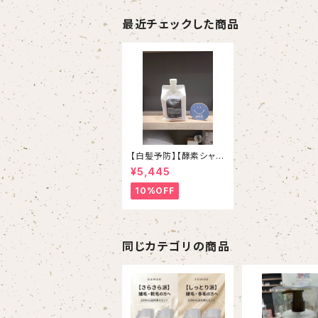
最近チェックした商品
【白髪予防】【酵素シャン
プー】スマイルproudシ
¥5,445
ャンプー 1000ml （ホ
ルダー別売り）
10%OFF
同じカテゴリの商品