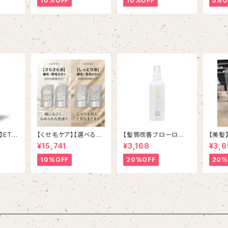
10%OFF
10%OFF
5%O
】ETO
【くせ毛ケア】【選べる詰
【髪質改善ブローロー
【美髪
エ
め替えセット】 ミルボン
ション】ハホニコ レブ
エキス
¥15,741
¥3,168
¥3,
 80g
新ブランド「suwae（ス
リ ヘアーローションα
アムシ
ワエ）」選べる詰め替え
〈化粧品〉 240mL /
ボトル
10%OFF
20%OFF
20%
セット｜リラクシングシ
¥3,960(税込)
ャンプー 1000mL ￥7,
590＋ トリートメント 1
000g￥9,900（髪の柔
軟剤／うねりケア）