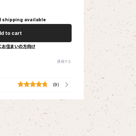
l shipping available
d to cart
にお住まいの方向け
通報する
(9)