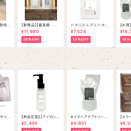
細胞培養
【新商品】【最高級 美
ハホニコ レブリ ハホニ
【お得
プレミ
髪＆頭皮ケア】＃イマヘ
コ レブリ α シャンプー
【￥3
¥11,880
¥7,524
¥16,
７５ml
アプレミアムshampoo
1000mL
イル１
＆treatment【ヒト幹細
マヘア
10%OFF
10%OFF
10%
胞細胞エキス】【トステ
ト
ア配合】
得サイ
【熱反応型】【アイロンに
#イマヘアケアトリート
【カラ
シャンプ
おすすめ】イマヘアケア
メント 800g リフィル
策】フ
¥3,465
¥6,831
¥8,
トリー
オイル
ンプー
えセッ
ET