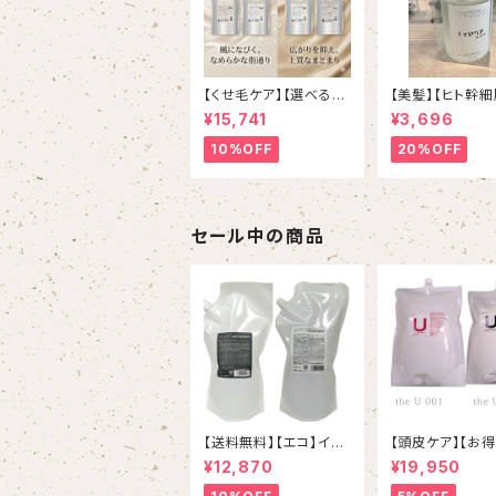
【くせ毛ケア】【選べる詰
【美髪】【ヒト幹
め替えセット】 ミルボン
エキス】イマヘア
¥15,741
¥3,696
新ブランド「suwae（ス
アムシャンプー２
ワエ）」選べる詰め替え
ボトル
10%OFF
20%OFF
セット｜リラクシングシ
ャンプー 1000mL ￥7,
590＋ トリートメント 1
000g￥9,900（髪の柔
軟剤／うねりケア）
セール中の商品
【送料無料】【エコ】イマ
【頭皮ケア】【お
ヘアケアシャンプートリ
ズ】the U001
¥12,870
¥19,950
ートメントset
ー＆002しっとり
トメント 詰め替