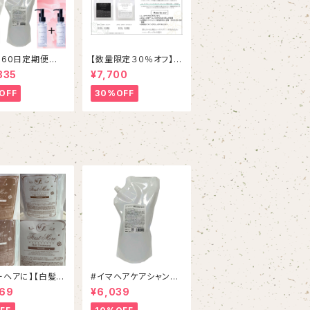
】60日定期便
【数量限定３０％オフ】
850お得】【ケアオ
【６０日便】【酵素ケア】
335
¥7,700
本プレゼント】イ
スマイルプラウドシャン
ヘアケア３点セッ
プー＆トリートメント定
OFF
30%OFF
期便
ーヘアに】【白髪対
#イマヘアケアシャンプ
ァーストモアシャ
ー 800mL リフィル
569
¥6,039
＆トリートメントS