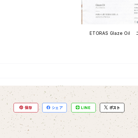
ETORAS Glaze O
保存
シェア
LINE
ポスト