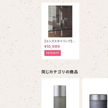
【メンズスタイリング】
【アンニュイスタイリン
¥10,989
グ】 HOYU ETORA
S シリーズ ５本フルセ
10%OFF
ット
同じカテゴリの商品