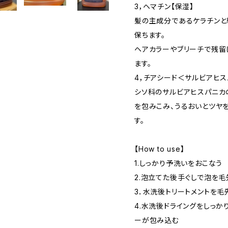
3，ヘマチン【保湿】
髪の主成分であるケラチンと
保ちます。
ヘアカラーやブリーチで残留
ます。
4，チアシード＜サルビアヒス
シソ科のサルビアヒスパニカ
を包みこみ、うるおいとツヤ
す。
【How to use】
1.しっかり予洗いをおこなう
2.泡立てた後手ぐしで泡を毛
3．水洗後トリートメントを
4.水洗後ドライングをしっ
ーが包み込む