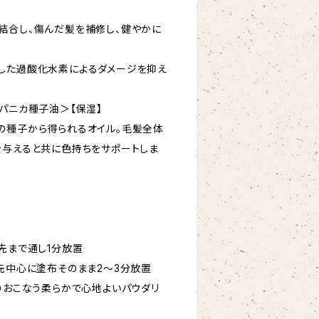
結合し、傷んだ髪を補修し、健やかに
した過酸化水素によるダメージを抑え
パニカ種子油＞【保湿】
の種子から得られるオイル。毛髪全体
を与えると共に色持ちをサポートしま
先まで通し1分放置
毛先中心に塗布そのまま2～3分放置
かりおこなう柔らかで心地よいパウダリ