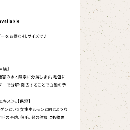
available
プーをお得な４Lサイズで♪
保護】
無害の水と酵素に分解します。毛包に
プーで分解・除去することで白髪の予
エキス＞。【保湿】
ロゲンという女性ホルモンと同じような
け毛の予防、薄毛、髪の健康にも効果