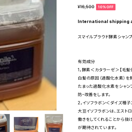
¥16,500
10%OFF
International shipping 
スマイルプラウド酵素シャン
有効成分
1，酵素＜カタラーゼ＞【毛髪
白髪の原因（過酸化水素）を
たまった過酸化水素をシャン
防・改善をします。
2，イソフラボン＜ダイズ種子
大豆イソフラボンは、エスト
働きをしてくれることから抜
が期待されています。