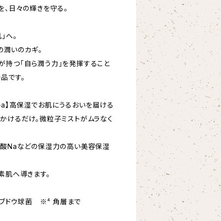
を、日々の輝きを守る。
」へ。
肌の潤いのカギ。
が持つ「自ら潤う力」を発揮すること
品です。
ＲＦ-a】高保湿でお肌にうるおいを届ける
りかけるだけ。微粒子ミストがムラなく
ン酸Naなどの保湿力の高い美容保湿
素肌へ導きます。
皮ブドウ球菌 ※⁴ 角層まで