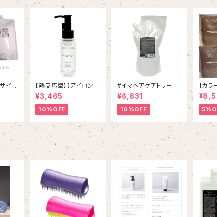
得サイ
【熱反応型】【アイロンに
#イマヘアケアトリート
【カラ
シャンプ
おすすめ】イマヘアケア
メント 800g リフィル
策】フ
¥3,465
¥6,831
¥8,
トリー
オイル
ンプー
えセッ
ET
10%OFF
10%OFF
5%O