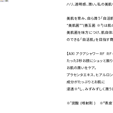
ハリ、透明感、潤い。私の美肌
美肌を育み、自ら潤う「自活肌
“美肌菌””(善玉菌 ※²)は
美肌菌を味方につけ、肌自体
のできる「自活肌」を目指す商
【AXI アクアシャワーＲＦ 
たった3秒お顔にシュッと振
お肌の潤いをケア。
プラセンタエキス、ヒアルロ
成分がたっぷりとお肌に
浸透※⁴し、みずみずしく潤う
※¹炭酸 (噴射剤 ) ※²表