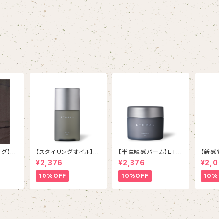
ング】
【スタイリングオイル】
【半生触感バーム】ETO
【新感
イリン
【スキンケアオイル】ET
RAS Rare Balm エ
マヘア
¥2,376
¥2,376
¥2,0
TORA
ORAS Glaze Oil エ
トラスレアバーム 80g
ORAS G
トラス グレイズオイ
ス グ
10%OFF
10%OFF
10%
ル 80mL / 2,640 YE
N