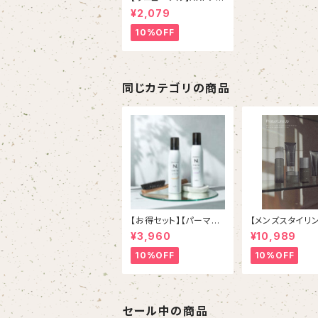
アシャワーRF-a NEW
¥2,079
10%OFF
同じカテゴリの商品
【お得セット】【パーマヘ
【メンズスタイリ
アを楽チンスタイリン
【アンニュイスタ
¥3,960
¥10,989
グ】N. STTLING FOA
グ】 HOYU E
M 200g N. スタイ
S シリーズ ５本フルセ
10%OFF
10%OFF
リングフォーム「ルーズ
ット
カール＆バウンスウェー
ブ」
セール中の商品