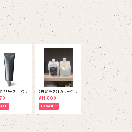
覚グリース】【パー
【白髪予防】【カラーケ
におすすめ】ET
ア】【ヘマチン配合】【ホ
79
¥11,880
rex エトラ
ルダーつき】スマイルpr
リックス 100g
oudシャンプー＆トリー
OFF
10%OFF
トメント