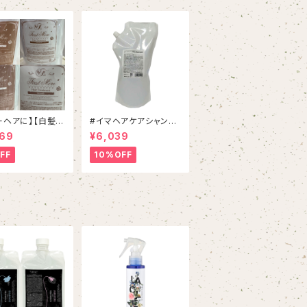
ーヘアに】【白髪対
#イマヘアケアシャンプ
ァーストモアシャ
ー 800mL リフィル
569
¥6,039
＆トリートメントS
FF
10%OFF