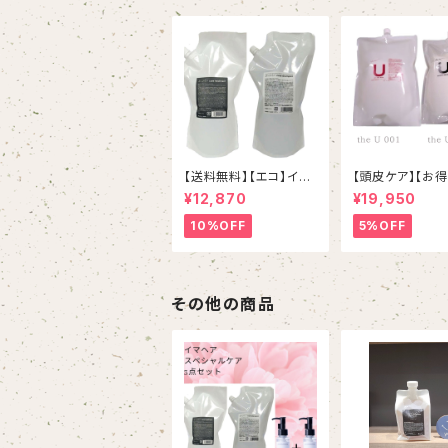
【送料無料】【エコ】イマ
【頭皮ケア】【お
ヘアケアシャンプートリ
ズ】the U001
¥12,870
¥19,950
ートメントset
ー＆002しっとり
トメント 詰め替
10%OFF
5%OFF
ト
その他の商品