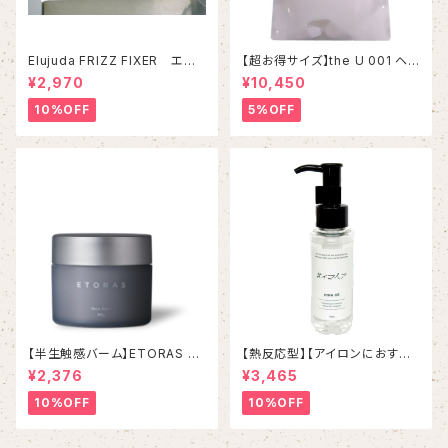
Elujuda FRIZZ FIXER エル
【超お得サイズ】the U 001 ヘア
ジューダ『フリッズフィクサー』
ウォッシュ 2000mL
¥2,970
¥10,450
10%OFF
5%OFF
【半生触感バーム】ETORAS Ra
【熱反応型】【アイロンにおすす
re Balm エトラスレアバー
め】イマヘアケアオイル
¥2,376
¥3,465
ム 80g
10%OFF
10%OFF