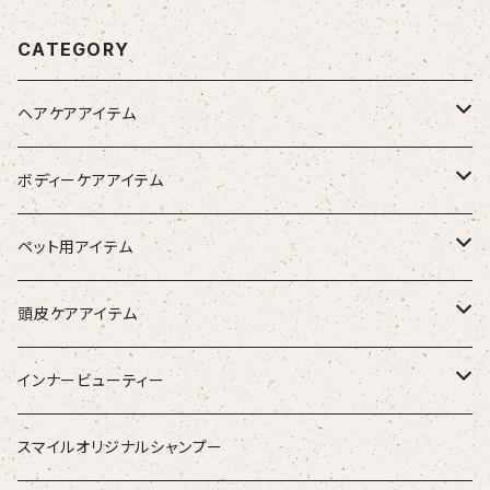
CATEGORY
ヘアケアアイテム
シャンプー
ボディーケアアイテム
トリートメント（インバス）
除毛クリーム
ペット用アイテム
トリートメント（アウトバス）
化粧水
ワンちゃん用
頭皮ケアアイテム
ブラシ
スタイリング器具
強髪
インナービューティー
ストレートアイロン
スタイリング剤
nine
青粒
スマイルオリジナルシャンプー