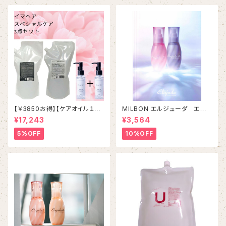
【￥3850お得】【ケアオイル１本
MILBON エルジューダ エク
プレゼント】イマヘアヘアケア３
ストラリペア 「EXTRA REPAI
¥17,243
¥3,564
点セット
R SERUM」＆「EXTRA REPAIR
MILKY SERUM」
5%OFF
10%OFF