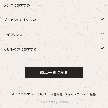
ブラシ
ETORAS エトラス
スキャルプブラシ
海活潤
メンズにおすすめ
hairU ハイル
エステプロラボ
プレゼントにおすすめ
大人女性
アイラッシュ
男性
HSC強髪
くせ毛の方におすすめ
女性
suwae（スワエ）
商品一覧に戻る
© １０％OFF スマイルグループ感謝店 #イマヘア the U 強髪
Powered by