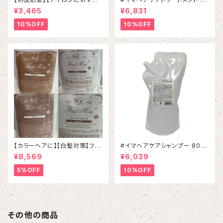
め】イマヘアケアオイル
0g リフィル
¥3,465
¥6,831
10%OFF
10%OFF
【カラーヘアに】【白髪対策】ファ
#イマヘアケアシャンプー 800
ーストモアシャンプー＆トリート
mL リフィル
¥8,569
¥6,039
メントSET
5%OFF
10%OFF
その他の商品