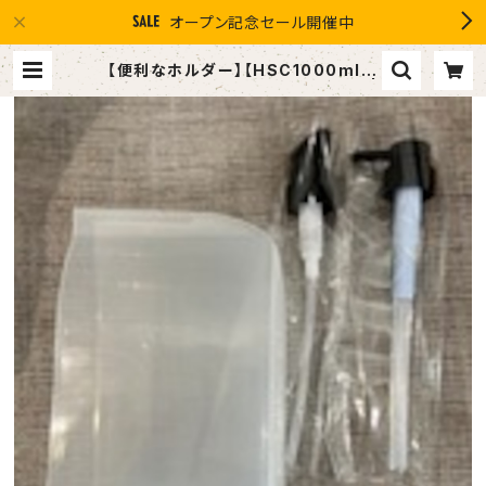
オープン記念セール開催中
【便利なホルダー】【HSC1000ml &
ハホニコレブリ1000ml対応可能】 |
１０％OFF スマイルグループ感謝
店 #イマヘア the U 強髪