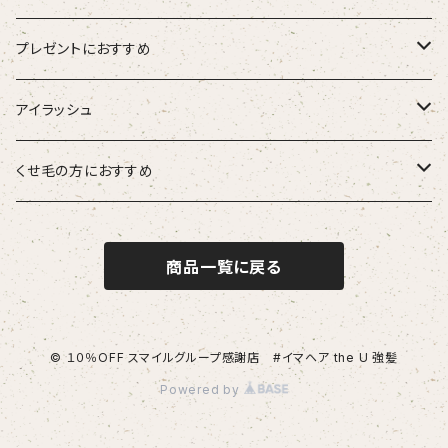
hairU ハイル
エステプロラボ
プレゼントにおすすめ
大人女性
アイラッシュ
男性
HSC強髪
くせ毛の方におすすめ
女性
suwae（スワエ）
商品一覧に戻る
© １０％OFF スマイルグループ感謝店 #イマヘア the U 強髪
Powered by