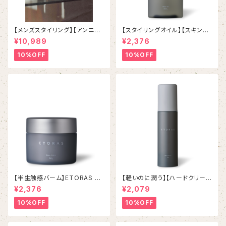
【メンズスタイリング】【アンニュ
【スタイリングオイル】【スキンケ
イスタイリング】 HOYU ET
アオイル】ETORAS Glaze Oil
¥10,989
¥2,376
ORAS シリーズ ５本フルセット
エトラス グレイズオイル 8
0mL / 2,640 YEN
10%OFF
10%OFF
【半生触感バーム】ETORAS Ra
【軽いのに潤う】【ハードクリーム
re Balm エトラスレアバー
ワックス】ETORAS Move Ser
¥2,376
¥2,079
ム 80g
um エトラス ムーブセラム
90g / 2,310 YEN
10%OFF
10%OFF