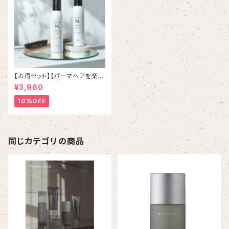
【お得セット】【パーマヘアを楽チ
ンスタイリング】N. STTLING F
¥3,960
OAM 200g N. スタイリング
フォーム「ルーズカール＆バウン
10%OFF
スウェーブ」
同じカテゴリの商品