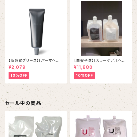
【新感覚グリース】【パーマヘア
【白髪予防】【カラーケア】【ヘマ
におすすめ】ETORAS Grex エ
チン配合】【ホルダーつき】スマイ
¥2,079
¥11,880
トラス グリックス 100g
ルproudシャンプー＆トリートメ
ント
10%OFF
10%OFF
セール中の商品