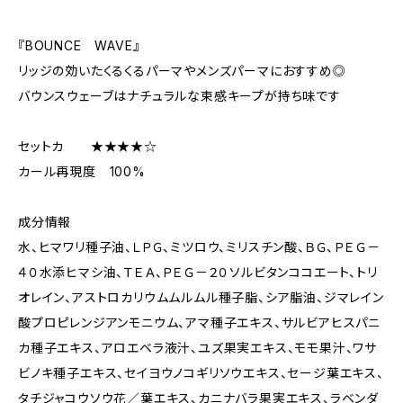
『BOUNCE WAVE』
リッジの効いたくるくるパーマやメンズパーマにおすすめ◎
バウンスウェーブはナチュラルな束感キープが持ち味です
セットカ ★★★★☆
カール再現度 100%
成分情報
水、ヒマワリ種子油、ＬＰＧ、ミツロウ、ミリスチン酸、ＢＧ、ＰＥＧ－
４０水添ヒマシ油、ＴＥＡ、ＰＥＧ－２０ソルビタンココエート、トリ
オレイン、アストロカリウムムルムル種子脂、シア脂油、ジマレイン
酸プロピレンジアンモニウム、アマ種子エキス、サルビアヒスパニ
カ種子エキス、アロエベラ液汁、ユズ果実エキス、モモ果汁、ワサ
ビノキ種子エキス、セイヨウノコギリソウエキス、セージ葉エキス、
タチジャコウソウ花／葉エキス、カニナバラ果実エキス、ラベンダ