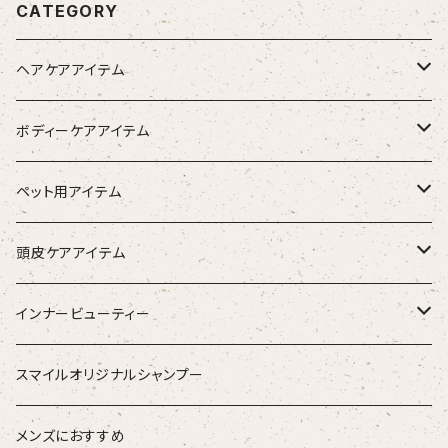
CATEGORY
ヘアケアアイテム
シャンプー
ボディーケアアイテム
トリートメント（インバス）
除毛クリーム
ペット用アイテム
トリートメント（アウトバス）
化粧水
ワンちゃん用
頭皮ケアアイテム
ブラシ
スタイリング器具
強髪
インナービューティー
ストレートアイロン
スタイリング剤
nine
青粒
スマイルオリジナルシャンプー
ブラシ
ETORAS エトラス
スキャルプブラシ
海活潤
メンズにおすすめ