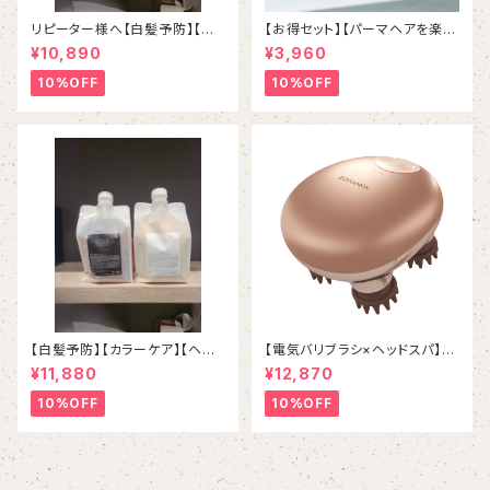
リピーター様へ【白髪予防】【カ
【お得セット】【パーマヘアを楽チ
ラーケア】【ヘマチン配合】スマイ
ンスタイリング】N. STTLING F
¥10,890
¥3,960
ルproudシャンプー＆トリートメ
OAM 200g N. スタイリング
ント
フォーム「ルーズカール＆バウン
10%OFF
10%OFF
スウェーブ」
【白髪予防】【カラーケア】【ヘマ
【電気バリブラシ×ヘッドスパ】ゾ
チン配合】【ホルダーつき】スマイ
ーガンキンスカルプ
¥11,880
¥12,870
ルproudシャンプー＆トリートメ
ント
10%OFF
10%OFF