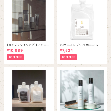
【メンズスタイリング】【アンニュ
ハホニコ レブリ ハホニコ レブ
イスタイリング】 HOYU ET
リ α シャンプー 1000mL
¥10,989
¥7,524
ORAS シリーズ ５本フルセット
10%OFF
10%OFF