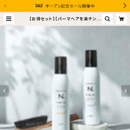
オープン記念セール開催中
【お得セット】【パーマヘアを楽チンス
タイリング】N. STTLING FOAM 2
00g N. スタイリングフォーム「ルー
ズカール＆バウンスウェーブ」 | １０％
OFF スマイルグループ感謝店 #イ
マヘア the U 強髪