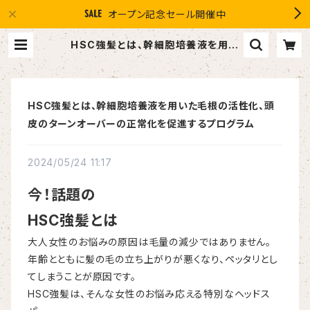
オープン記念セール開催中
HSC強髪とは、幹細胞培養液を用い
た毛根の活性化、頭皮のターンオーバ
ーの正常化を促進するプログラム | １
０％OFF スマイルグループ感謝店 #
イマヘア the U 強髪
HSC強髪とは、幹細胞培養液を用いた毛根の活性化、頭
皮のターンオーバーの正常化を促進するプログラム
2024/05/24 11:17
今！話題の
HSC強髪とは
大人女性のお悩みの原因は毛量の減少ではありません。
年齢とともに髪の毛の立ち上がりが悪くなり、ペッタリとし
てしまうことが原因です。
HSC強髪は、そんな女性のお悩み応える特別なヘッドス