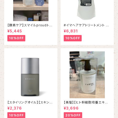
【酵素ケア】スマイルproudトリ
#イマヘアケアトリートメント 80
ートメント １０００g （専用ホ
0g リフィル
¥5,445
¥6,831
ルダー別売り）
10%OFF
10%OFF
【スタイリングオイル】【スキンケ
【美髪】【ヒト幹細胞培養エキス】
アオイル】ETORAS Glaze Oil
イマヘアプレミアムシャンプー２
¥2,376
¥3,696
エトラス グレイズオイル 8
７５ml ボトル
0mL / 2,640 YEN
10%OFF
20%OFF