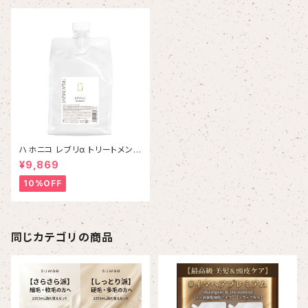
ハホニコ レブリα トリートメント
1000g ￥9,960(税抜)
¥9,869
10%OFF
同じカテゴリの商品