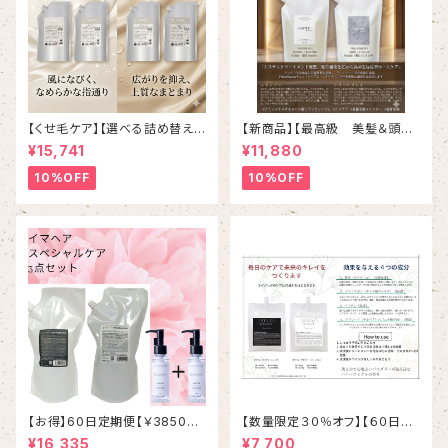
【くせ毛ケア】【選べる詰め替えセ
【新商品】【最高級 美髪＆頭皮
ット】 ミルボン 新ブランド「suw
ケア】＃イマヘアプレミアムsha
¥15,741
¥11,880
ae（スワエ）」選べる詰め替えセ
mpoo＆treatment【ヒト幹細
ット｜リラクシングシャンプー 1
胞細胞エキス】【トステア配合】
10%OFF
10%OFF
000mL ￥7,590＋ トリートメ
ント 1000g￥9,900（髪の柔軟
剤／うねりケア）
【お得】60日定期便【￥3850お
【数量限定３０％オフ】【６０日
得】【ケアオイル１本プレゼント】
便】【酵素ケア】スマイルプラウド
¥16,335
¥7,700