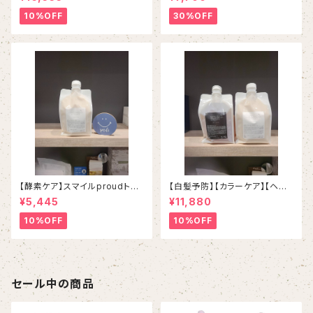
イマヘアヘアケア３点セット
シャンプー＆トリートメント定期
便
10%OFF
30%OFF
【酵素ケア】スマイルproudトリ
【白髪予防】【カラーケア】【ヘマ
ートメント １０００g （専用ホ
チン配合】【ホルダーつき】スマイ
¥5,445
¥11,880
ルダー別売り）
ルproudシャンプー＆トリートメ
ント
10%OFF
10%OFF
セール中の商品