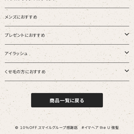
ブラシ
ETORAS エトラス
スキャルプブラシ
海活潤
メンズにおすすめ
hairU ハイル
エステプロラボ
プレゼントにおすすめ
大人女性
アイラッシュ
男性
HSC強髪
くせ毛の方におすすめ
女性
suwae（スワエ）
商品一覧に戻る
© １０％OFF スマイルグループ感謝店 #イマヘア the U 強髪