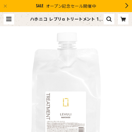
オープン記念セール開催中
ハホニコ レブリα トリートメント 10
00g ￥9,960(税抜) |
１０％OFF スマイルグループ感謝
店 #イマヘア the U 強髪