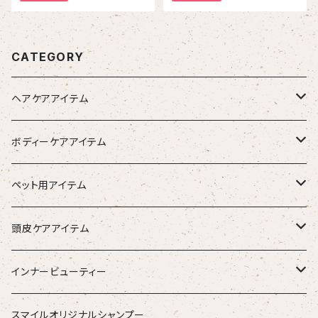
CATEGORY
ヘアケアアイテム
シャンプー
ボディーケアアイテム
トリートメント（インバス）
除毛クリーム
ペット用アイテム
トリートメント（アウトバス）
化粧水
ワンちゃん用
頭皮ケアアイテム
ブラシ
スタイリング器具
強髪
インナービューティー
ストレートアイロン
スタイリング剤
nine
青粒
スマイルオリジナルシャンプー