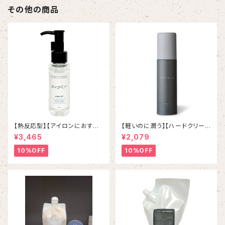
その他の商品
【熱反応型】【アイロンにおすす
【軽いのに潤う】【ハードクリーム
め】イマヘアケアオイル
ワックス】ETORAS Move Ser
¥3,465
¥2,079
um エトラス ムーブセラム
90g / 2,310 YEN
10%OFF
10%OFF