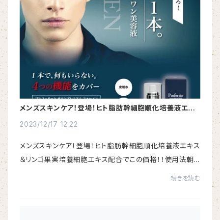
メンズスキンケア！登場！ヒト脂肪幹細胞順化培養液エキ
ス＆リンゴ果実培養細胞エキス配合でこの価格！！
2023/12/17 12:22
メンズスキンケア！登場！ヒト脂肪幹細胞順化培養液エキス
＆リンゴ果実培養細胞エキス配合でこの価格！！使用法朝
晩の洗顔後、適量をお顔全体にのばし、特に目尻や口の回
続きを読む
りなど、小じわのできやすい部分は念入り...