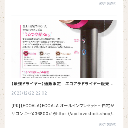
【普通のシャワーとココが違う！】その秘密とは？？ はご覧
続きを読む
いただけましたか？今回は、「ミラブ...
【最強ドライヤー】通販限定 エコアラドライヤー販売開
始♪
2023/12/22 22:02
[PR]【ECOALA】ECOALA オールインワンセット～自宅が
サロンに～￥36800からhttps://api.lovestock.shop/ls
-forward-center/top/z33qm7Xqhttps://api.lovesto
続きを読む