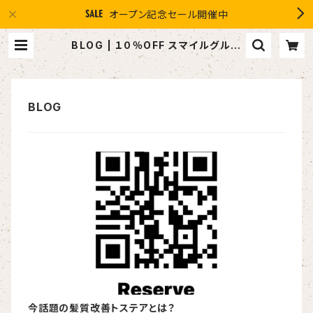
オープン記念セール開催中
BLOG | １０％OFF スマイルグルー
プ感謝店 #イマヘア the U 強髪
今話題の髪質改善トステアとは？